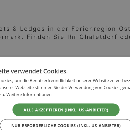
ets & Lodges in der Ferienregion Ost
ermark. Finden Sie Ihr Chaletdorf o
ite verwendet Cookies.
eiermark
okies, um die Benutzerfreundlichkeit unserer Website zu verbes
unserer Webseite stimmen Sie der Verwendung von Cookies gem
 zu.
Weitere Informationen
ngstouren und kulinarischen Genüssen ladet die Ferienregion
en, wie Hirschbirne, Kernöl und Käse der Region voll und ganz a
er.
ALLE AKZEPTIEREN (INKL. US-ANBIETER)
ssreisende und Aktivurlauber
NUR ERFORDERLICHE COOKIES (INKL. US-ANBIETER)