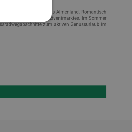
ogllandes und des Naturparks Almenland. Romantisch
ch eines traditionellen Adventmarktes. Im Sommer
lussradwegabschnitte zum aktiven Genussurlaub im