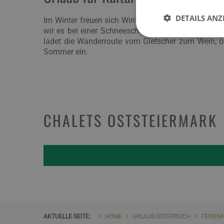
DETAILS ANZ
Im Winter freuen sich Wintersportler über attrakt
wir es bei einer Schneeschuhwanderung über die 
ladet die Wanderroute vom Gletscher zum Wein, o
Sommer ein.
CHALETS OSTSTEIERMARK
AKTUELLE SEITE:
HOME
URLAUB ÖSTERREICH
FERIEN