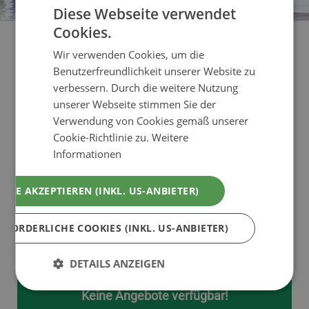
Diese Webseite verwendet
Cookies.
Wir verwenden Cookies, um die
Benutzerfreundlichkeit unserer Website zu
Angebote Chalets in
verbessern. Durch die weitere Nutzung
Vorarlberg
unserer Webseite stimmen Sie der
Verwendung von Cookies gemäß unserer
Cookie-Richtlinie zu.
Weitere
Chaleturlaub Angebote in Vorarlberg, Skiurlaub in
Informationen
Luxus-Chalets am Arlberg und im Montafon.
Familienurlaub Angebote und Pauschalen im
ALLE AKZEPTIEREN (INKL. US-ANBIETER)
Chalet am Bodensee für Ihren Badeurlaub und
Aktivurlaub im Bundesland Vorarlberg in
RFORDERLICHE COOKIES (INKL. US-ANBIETER)
Österreich.
DETAILS ANZEIGEN
Keine Angebote verfügbar!