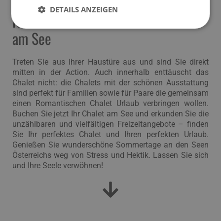
DETAILS ANZEIGEN
Romantischer Chalet-Urlaub direkt
am See
Treten Sie aus Ihrer Haustüre aus und sind Sie direkt
mitten in der Action. Auch innerhalb enttäuscht das
Chalet nicht: die Chalets mit der schönen Ausstattung
sind perfekt für Familien sowie für Paare die gemeinsam
einen Romantischen Chalet Urlaub verbringen wollen.
Buchen Sie jetzt Ihr Chalet am See und erkunden Sie die
unzählbaren und vielfältigen Freizeitangebote – finden
Sie Ihr perfektes Chalet und Ihren perfekten Urlaub.
Genießen Sie wunderschöne Sommertage an den Seen
Österreichs weg von Stress und Hektik. Lassen Sie sich
und Ihre Seele verwöhnen!