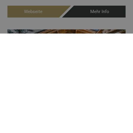
Webseite
Mehr Info
Almhütten & Chalets Moll
6673 Grän-Haldensee • Österreich
€ 110,00
Chalet
ab
Genießen Sie die urgemütliche Hüttenatmosphäre in den
Almhütten & Chalets Moll am Haldensee im traumhaften
Tannheimer Tal. Chalet-Urlaub in Grän am Haldensee -
ein Highlight für Paare, Aktivurlauber und Ruhesuchende!