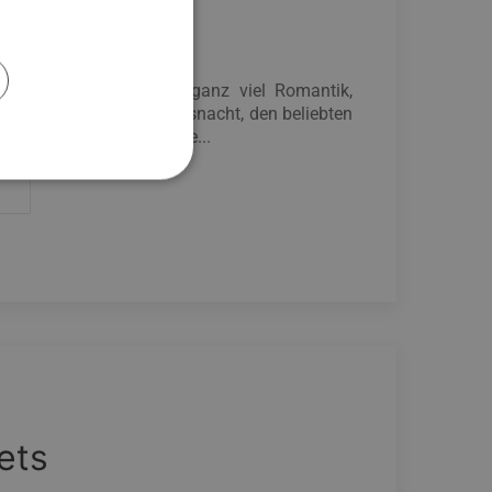
Chalets
n Chalets erwartet Sie ganz viel Romantik,
ringen Sie Ihre Hochzeitsnacht, den beliebten
 romantische Urlaubstage...
ets