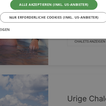
ALLE AKZEPTIEREN (INKL. US-ANBIETER)
Romantik 
NUR ERFORDERLICHE COOKIES (INKL. US-ANBIETER)
In diesen romantische
Genuss und Liebe. Verb
EIGEN
Jahrestag oder einfach
CHALETS ANZEIGEN
Urige Chal