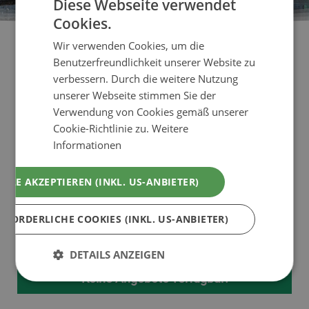
Diese Webseite verwendet
Cookies.
Wir verwenden Cookies, um die
Benutzerfreundlichkeit unserer Website zu
Angebote Chalets in Wien &
verbessern. Durch die weitere Nutzung
unserer Webseite stimmen Sie der
Umgebung
Verwendung von Cookies gemäß unserer
Cookie-Richtlinie zu.
Weitere
Informationen
Angebote und Urlaubspauschalen für einen
Chaleturlaub im City-Chalet und Luxus-Chalet in
ALLE AKZEPTIEREN (INKL. US-ANBIETER)
Wien und Umgebung. Chaletangebote im
Wienerwald und Wien-Umgebung jetzt online
RFORDERLICHE COOKIES (INKL. US-ANBIETER)
finden und buchen!
DETAILS ANZEIGEN
Keine Angebote verfügbar!